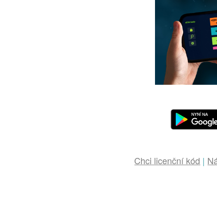
Chci licenční kód
|
Ná